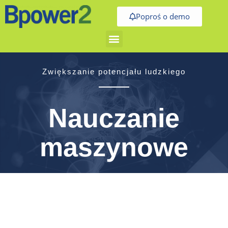
Skip
Poproś o demo
to
content
Zwiększanie potencjału ludzkiego
Nauczanie
maszynowe