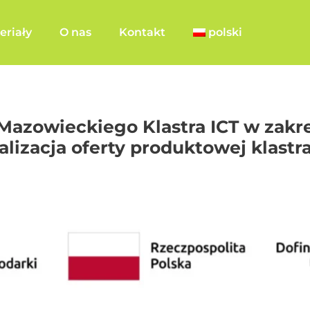
eriały
O nas
Kontakt
polski
Mazowieckiego Klastra ICT w zakre
alizacja oferty produktowej klastr