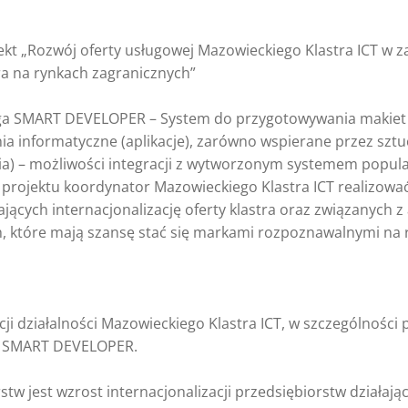
ekt „Rozwój oferty usługowej Mazowieckiego Klastra ICT w z
tra na rynkach zagranicznych”
 SMART DEVELOPER – System do przygotowywania makiet ser
 informatyczne (aplikacje), zarówno wspierane przez sztuc
nia) – możliwości integracji z wytworzonym systemem popula
projektu koordynator Mazowieckiego Klastra ICT realizować
cych internacjonalizację oferty klastra oraz związanych z
 które mają szansę stać się markami rozpoznawalnymi na 
ji działalności Mazowieckiego Klastra ICT, w szczególności 
ga SMART DEVELOPER.
rstw jest wzrost internacjonalizacji przedsiębiorstw działa