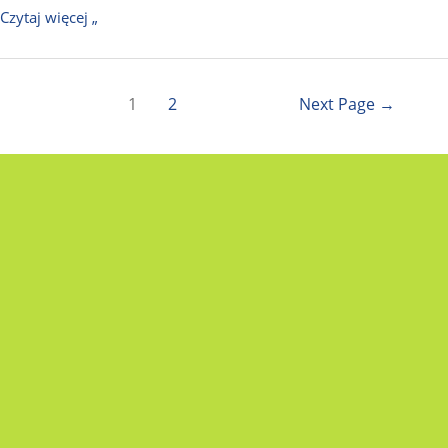
Czytaj więcej „
1
2
Next Page
→