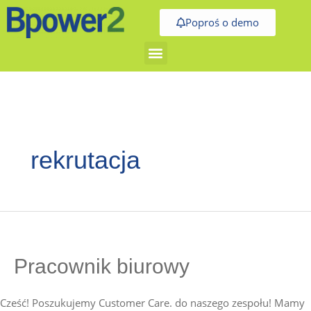
Skip
Poproś o demo
to
content
Nawigacja
po
wpisach
rekrutacja
Pracownik
biurowy
Pracownik biurowy
Cześć! Poszukujemy Customer Care. do naszego zespołu! Mamy