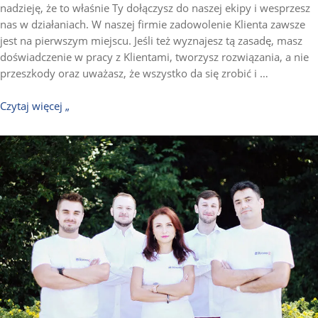
nadzieję, że to właśnie Ty dołączysz do naszej ekipy i wesprzesz
nas w działaniach. W naszej firmie zadowolenie Klienta zawsze
jest na pierwszym miejscu. Jeśli też wyznajesz tą zasadę, masz
doświadczenie w pracy z Klientami, tworzysz rozwiązania, a nie
przeszkody oraz uważasz, że wszystko da się zrobić i …
Czytaj więcej „
Mobile