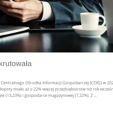
krutowała
Centralnego Ośrodka Informacji Gospodarczej (COIG) w 2021
łopoty miało aż o 22% więcej przedsiębiorstw niż rok wcześ
ie (13,23%) i gospodarce magazynowej (7,22%). Z …