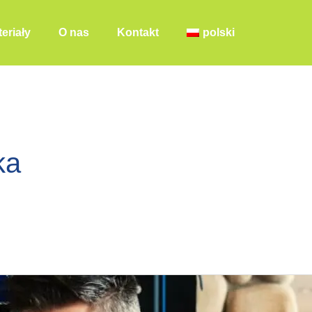
eriały
O nas
Kontakt
polski
ka