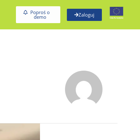
Poproś o
Zaloguj
demo