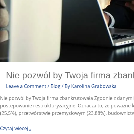
Nie pozwól by Twoja firma zban
Leave a Comment
/
Blog
/ By
Karolina Grabowska
Nie pozwól by Twoja firma zbankrutowała Zgodnie z danymi 
postępowanie restrukturyzacyjne. Oznacza to, że poważne k
(25,5%), przetwórstwie przemysłowym (23,88%), budownictw
Czytaj więcej „